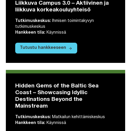
Liikkuva Campus 3.0 – Aktiivinen ja
liikkuva korkeakouluyhteisö
Tutkimuskeskus
:
Ihmisen toimintakyvyn
tutkimuskeskus
Hankkeen tila
:
Käynnissä
arrow_forward
Tutustu hankkeeseen
Tutustu hankkeeseen Liikkuva Campus 3.0
Hidden Gems of the Baltic Sea
Coast – Showcasing Idyllic
Destinations Beyond the
Mainstream
Tutkimuskeskus
:
Matkailun kehittämiskeskus
Hankkeen tila
:
Käynnissä