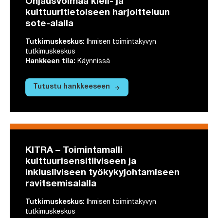
Ohjausvoimaa kieli- ja
kulttuuritietoiseen harjoitteluun
sote-alalla
Tutkimuskeskus
:
Ihmisen toimintakyvyn
tutkimuskeskus
Hankkeen tila
:
Käynnissä
arrow_forward
Tutustu hankkeeseen
Tutustu hankkeeseen ProHarkka Länsi-Suo
KITRA – Toimintamalli
kulttuurisensitiiviseen ja
inklusiiviseen työkykyjohtamiseen
ravitsemisalalla
Tutkimuskeskus
:
Ihmisen toimintakyvyn
tutkimuskeskus