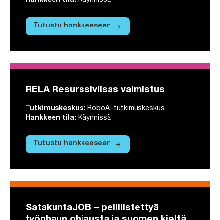
Hankkeen tila
:
Käynnissä
arrow_forward
Tutustu hankkeeseen
Tutustu hankkeeseen TURVAVERKKO – Po
RELA Resurssiviisas valmistus
Tutkimuskeskus
:
RoboAI-tutkimuskeskus
Hankkeen tila
:
Käynnissä
arrow_forward
Tutustu hankkeeseen
Tutustu hankkeeseen RELA Resurssiviis
SatakuntaJOB – pelillistettyä
työnhaun ohjausta ja suomen kieltä