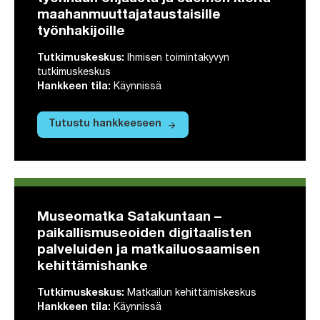
maahanmuuttajataustaisille
työnhakijoille
Tutkimuskeskus
:
Ihmisen toimintakyvyn
tutkimuskeskus
Hankkeen tila
:
Käynnissä
arrow_forward
Tutustu hankkeeseen
Tutustu hankkeeseen SatakuntaJOB – pel
Museomatka Satakuntaan –
paikallismuseoiden digitaalisten
palveluiden ja matkailuosaamisen
kehittämishanke
Tutkimuskeskus
:
Matkailun kehittämiskeskus
Hankkeen tila
:
Käynnissä