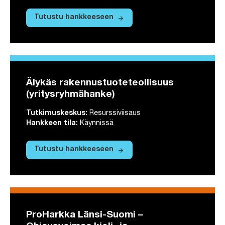
arrow_forward
Tutustu hankkeeseen
Tutustu hankkeeseen Museomatka Sataku
Älykäs rakennustuoteteollisuus
(yritysryhmähanke)
Tutkimuskeskus
:
Resurssiviisaus
Hankkeen tila
:
Käynnissä
arrow_forward
Tutustu hankkeeseen
Tutustu hankkeeseen Älykäs rakennustu
ProHarkka Länsi-Suomi –