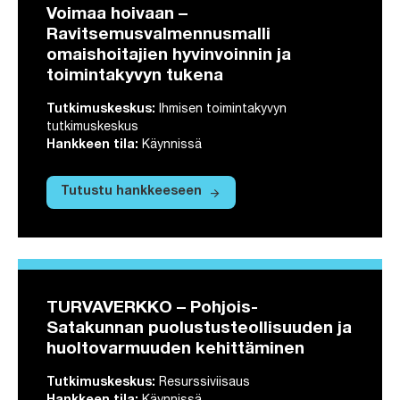
Voimaa hoivaan –
Ravitsemusvalmennusmalli
omaishoitajien hyvinvoinnin ja
toimintakyvyn tukena
Tutkimuskeskus
:
Ihmisen toimintakyvyn
tutkimuskeskus
Hankkeen tila
:
Käynnissä
arrow_forward
Tutustu hankkeeseen
Tutustu hankkeeseen Voimaa hoivaan – 
TURVAVERKKO – Pohjois-
Satakunnan puolustusteollisuuden ja
huoltovarmuuden kehittäminen
Tutkimuskeskus
:
Resurssiviisaus