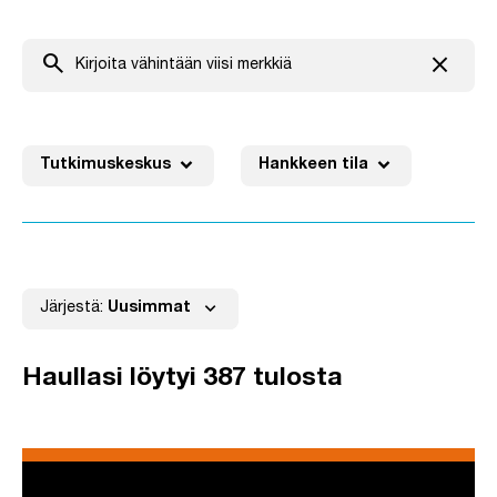
search
close
Tyhjenn
expand_more
expand_more
Tutkimuskeskus
Hankkeen tila
Ei aktiivisia suodatuksia
expand_more
Järjestä:
Uusimmat
Haullasi löytyi 387 tulosta