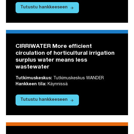
arrow_forward
Tutustu hankkeeseen
Tutustu hankkeeseen Hidden Gems of th
CIRRIWATER More efficient
circulation of horticultural irrigation
surplus water means less
wastewater
Tutkimuskeskus
:
Tutkimuskeskus WANDER
Hankkeen tila
:
Käynnissä
arrow_forward
Tutustu hankkeeseen
Tutustu hankkeeseen CIRRIWATER More ef