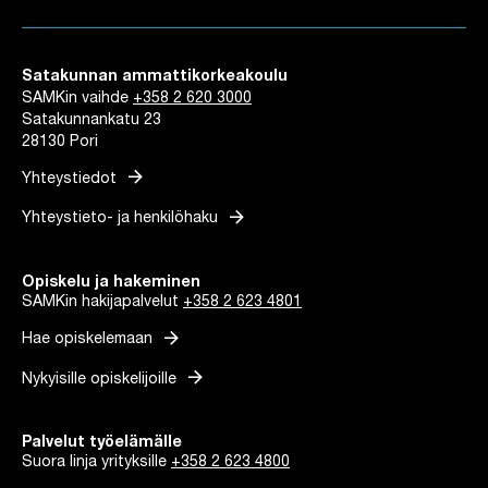
Satakunnan ammattikorkeakoulu
SAMKin vaihde
+358 2 620 3000
Satakunnankatu 23
28130 Pori
arrow_forward
Yhteystiedot
arrow_forward
Yhteystieto- ja henkilöhaku
Opiskelu ja hakeminen
SAMKin hakijapalvelut
+358 2 623 4801
arrow_forward
Hae opiskelemaan
arrow_forward
Nykyisille opiskelijoille
Palvelut työelämälle
Suora linja yrityksille
+358 2 623 4800