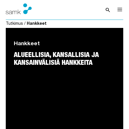
Siirry sisältöön
search
Avaa hak
Tutkimus
/
Hankkeet
Hankkeet
ALUEELLISIA, KANSALLISIA JA
KANSAINVÄLISIÄ HANKKEITA