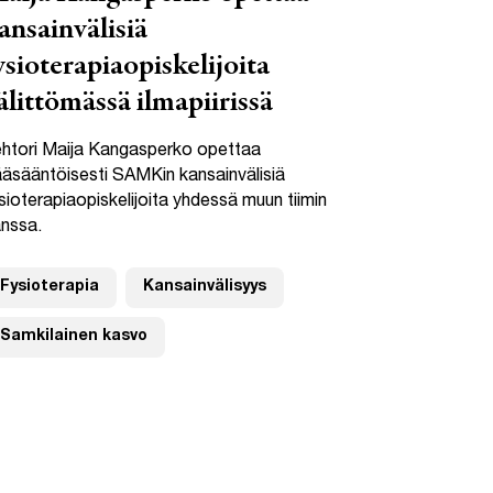
ansainvälisiä
ysioterapiaopiskelijoita
älittömässä ilmapiirissä
htori Maija Kangasperko opettaa
äsääntöisesti SAMKin kansainvälisiä
sioterapiaopiskelijoita yhdessä muun tiimin
nssa.
Fysioterapia
Kansainvälisyys
Samkilainen kasvo