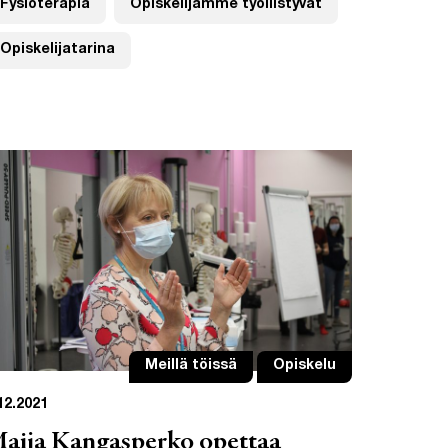
Fysioterapia
Opiskelijamme työllistyvät
Opiskelijatarina
Meillä töissä
Opiskelu
12.2021
aija Kangasperko opettaa