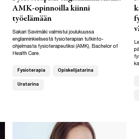
AMK-opinnoilla kiinni
k
työelämään
f
v
Sakari Savimäki valmistui joulukuussa
englanninkielisestä fysioterapian tutkinto-
Le
ohjelmasta fysioterapeutiksi (AMK), Bachelor of
pä
Health Care.
fy
ka
Fysioterapia
Opiskelijatarina
Uratarina