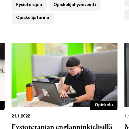
Fysioterapia
Opiskelijahyvinvointi
Opiskelijatarina
Opiskelu
21.1.2022
1.
Fysioterapian englanninkielisillä
M