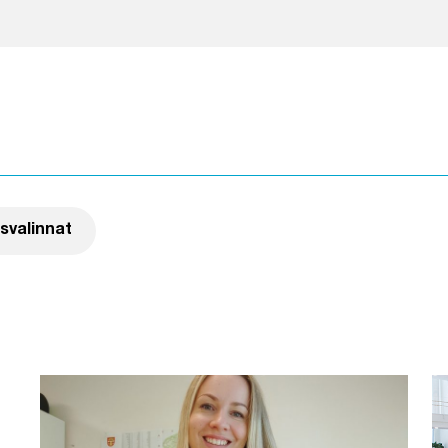
tin painamalla suodatinta
svalinnat