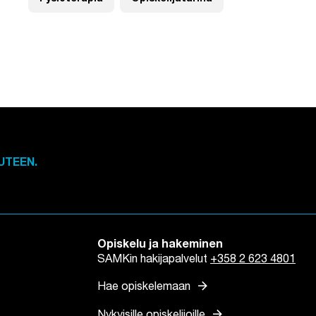
UTEEN.
Opiskelu ja hakeminen
SAMKin hakijapalvelut
+358 2 623 4801
arrow_forward
Hae opiskelemaan
arrow_forward