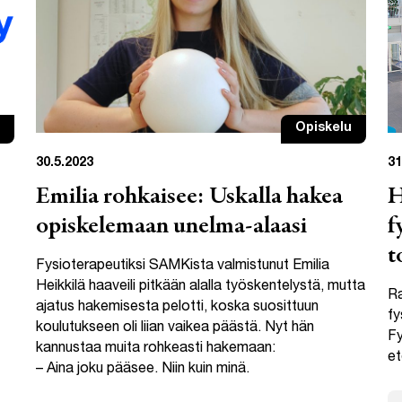
Opiskelu
30.5.2023
31
Emilia rohkaisee: Uskalla hakea
H
opiskelemaan unelma-alaasi
f
t
Fysioterapeutiksi SAMKista valmistunut Emilia
Heikkilä haaveili pitkään alalla työskentelystä, mutta
Ra
ajatus hakemisesta pelotti, koska suosittuun
fy
koulutukseen oli liian vaikea päästä. Nyt hän
Fy
kannustaa muita rohkeasti hakemaan:
et
– Aina joku pääsee. Niin kuin minä.