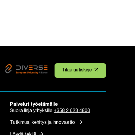
launch
Tilaa uutiskirje
Linkki avautuu uuteen väli
Palvelut työelämälle
Suora linja yrityksille
+358 2 623 4800
arrow_forward
Tutkimus, kehitys ja innovaatio
arrow_forward