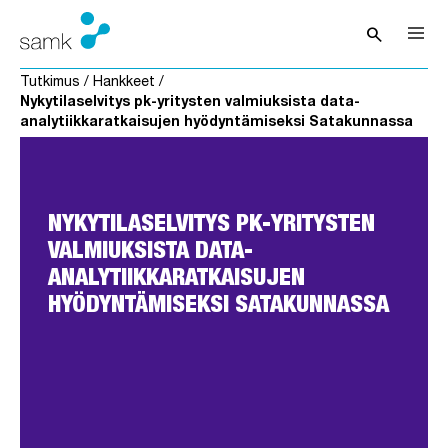
Siirry sisältöön
search
Avaa hak
Tutkimus
/
Hankkeet
/
Nykytilaselvitys pk-yritysten valmiuksista data-
analytiikkaratkaisujen hyödyntämiseksi Satakunnassa
NYKYTILASELVITYS PK-YRITYSTEN
VALMIUKSISTA DATA-
ANALYTIIKKARATKAISUJEN
HYÖDYNTÄMISEKSI SATAKUNNASSA