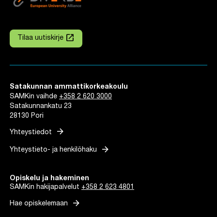
launch
Tilaa uutiskirje
Linkki avautuu uuteen välilehteen
Satakunnan ammattikorkeakoulu
SAMKin vaihde
+358 2 620 3000
Satakunnankatu 23
28130 Pori
arrow_forward
Yhteystiedot
arrow_forward
Yhteystieto- ja henkilöhaku
Opiskelu ja hakeminen
SAMKin hakijapalvelut
+358 2 623 4801
arrow_forward
Hae opiskelemaan