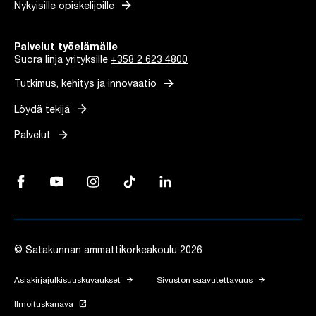
arrow_forward
Nykyisille opiskelijoille
Palvelut työelämälle
Suora linja yrityksille
+358 2 623 4800
arrow_forward
Tutkimus, kehitys ja innovaatio
arrow_forward
Löydä tekijä
arrow_forward
Palvelut
Facebook, Linkki avautuu uuteen välilehteen
YouTube, Linkki avautuu uuteen välilehteen
Instagram, Linkki avautuu uuteen välilehteen
TikTok, Linkki avautuu uuteen välilehteen
LinkedIn, Linkki avautuu uuteen vä
© Satakunnan ammattikorkeakoulu 2026
arrow_forward
arrow_forward
Asiakirjajulkisuuskuvaukset
Sivuston saavutettavuus
launch
Ilmoituskanava
Linkki avautuu uuteen välilehteen